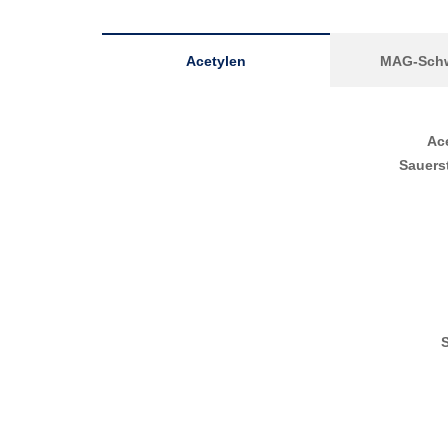
Acetylen
MAG-Sch
Ac
Sauers
S