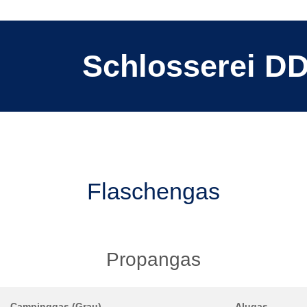
Schlosserei D
Flaschengas
Propangas
Campinggas (Grau)
Alugas