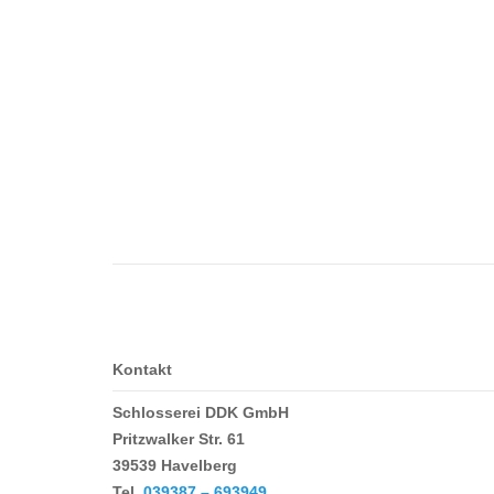
Kontakt
Schlosserei DDK GmbH
Pritzwalker Str. 61
39539 Havelberg
Tel.
039387 – 693949