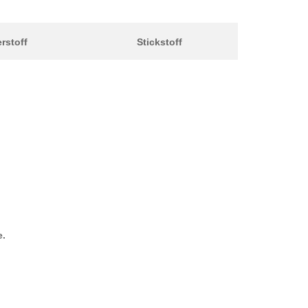
rstoff
Stickstoff
e.