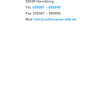
39539 Havelberg
Tel.
039387 – 693949
Fax
039387 – 693950
Mail
info@schlosserei-ddk.de