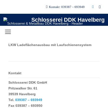
Kontakt: 039387 – 693949
LKW Ladeflächenausbau mit
Laufschienensystem
Schlosserei DDK Havelberg
LKW Ladeflächenausbau mit Laufschienensystem
LKW Ladeflächenausbau mit Laufschienensystem
Kontakt
Schlosserei DDK GmbH
Pritzwalker Str. 61
39539 Havelberg
Tel.
039387 – 693949
Fax
039387 – 693950