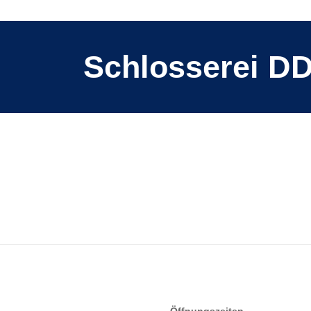
aufschienensystem
Schlosserei D