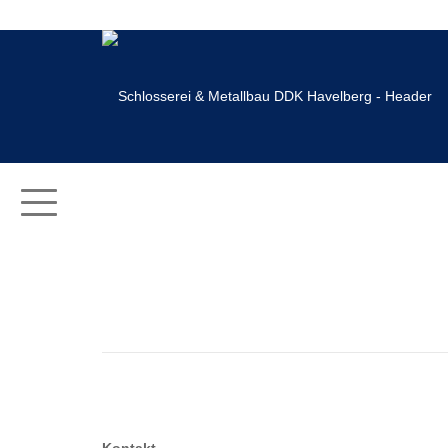
LKW Ladeflächenausbau mit L
LKW Ladeflächenausbau mit Laufschienensystem
LKW Ladeflächenausbau mit Laufschienensystem