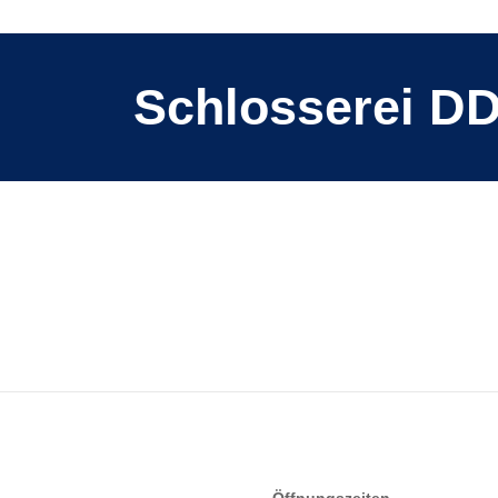
A MV3
Schlosserei D