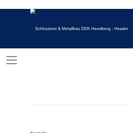
Schienenschleifmaschinen B
Schienenschleifmaschinen BA MV3
Schienenschleifmaschinen BA MV3